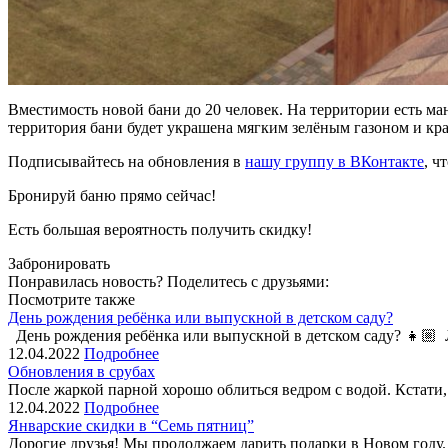
Вместимость новой бани до 20 человек. На территории есть ма
территория бани будет украшена мягким зелёным газоном и к
Подписывайтесь на обновления в
нашу группу в ВКонтакте
, ч
Бронируй баню прямо сейчас!
Есть большая вероятность получить скидку!
Забронировать
Понравилась новость? Поделитесь с друзьями:
Посмотрите также
День рождения ребёнка или выпускной в детском саду?
День рождения ребёнка или выпускной в детском саду? 👧🏼 Лу
12.04.2022
Подробнее
Обновления в срубах
После жаркой парной хорошо облиться ведром с водой. Кстати,
12.04.2022
Подробнее
Январские скидки в “Семь пятниц”
Дорогие друзья! Мы продолжаем дарить подарки в Новом году. 