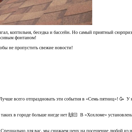
нгал, коптильня, беседка и бассейн. Но самый приятный сюрприз
расивым фонтаном!
тобы не пропустить свежие новости!
чше всего отпраздновать эти события в «Семь пятниц»! 🥳 У на
 таких в городе больше нигде нет 🙌🏻 В «Хохломе» установлена 
Специально для вас, мы снижаем цену на посещение любой из наш