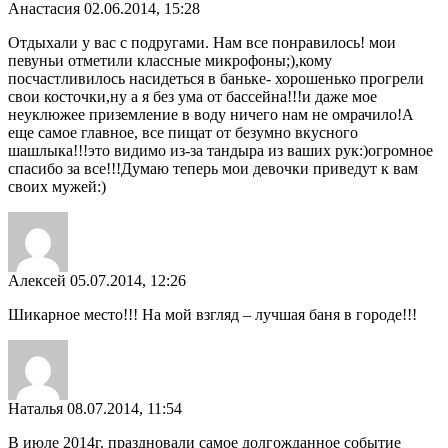
Анастасия
02.06.2014, 15:28
Отдыхали у вас с подругами. Нам все понравилось! мои
певуньи отметили классные микрофоны;),кому
посчастливилось насидеться в баньке- хорошенько прогрели
свои косточки,ну а я без ума от бассейна!!!и даже мое
неуклюжее приземление в воду ничего нам не омрачило!А
еще самое главное, все пищат от безумно вкусного
шашлыка!!!это видимо из-за тандыра из ваших рук:)огромное
спасибо за все!!!Думаю теперь мои девочки приведут к вам
своих мужей:)
Алексей
05.07.2014, 12:26
Шикарное место!!! На мой взгляд – лучшая баня в городе!!!
Наталья
08.07.2014, 11:54
В июле 2014г. праздновали самое долгожданное событие