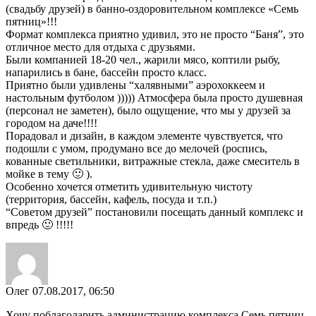
(свадьбу друзей) в банно-оздоровительном комплексе «Семь
пятниц»!!!
Формат комплекса приятно удивил, это не просто “Баня”, это
отличное место для отдыха с друзьями.
Были компанией 18-20 чел., жарили мясо, коптили рыбу,
напарились в бане, бассейн просто класс.
Приятно были удивлены “халявными” аэрохоккеем и
настольным футболом ))))) Атмосфера была просто душевная
(персонал не заметен), было ощущение, что мы у друзей за
городом на даче!!!!
Порадовал и дизайн, в каждом элементе чувствуется, что
подошли с умом, продумано все до мелочей (роспись,
кованные светильники, витражные стекла, даже смеситель в
мойке в тему 🙂 ).
Особенно хочется отметить удивительную чистоту
(территория, бассейн, кафель, посуда и т.п.)
“Советом друзей” постановили посещать данный комплекс и
впредь 🙂 !!!!!
Олег
07.08.2017, 06:50
Хочу поблагодарить администрацию комплекса Семь пятниц