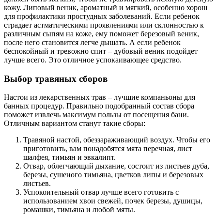
кожу. Липовый веник, ароматный и мягкий, особенно хорош
для профилактики простудных заболеваний. Если ребенок
страдает астматическими проявлениями или склонностью к
различным сыпям на коже, ему поможет березовый веник,
после него становится легче дышать. А если ребенок
беспокойный и тревожно спит – дубовый веник подойдет
лучше всего. Это отличное успокаивающее средство.
Выбор травяных сборов
Настои из лекарственных трав – лучшие компаньоны для
банных процедур. Правильно подобранный состав сбора
поможет извлечь максимум пользы от посещения бани.
Отличным вариантом станут такие сборы:
Травяной настой, обеззараживающий воздух. Чтобы его
приготовить, вам понадобятся мята перечная, лист
шалфея, тимьян и эвкалипт.
Отвар, облегчающий дыхание, состоит из листьев дуба,
березы, сушеного тимьяна, цветков липы и березовых
листьев.
Успокоительный отвар лучше всего готовить с
использованием хвои свежей, почек березы, душицы,
ромашки, тимьяна и любой мяты.