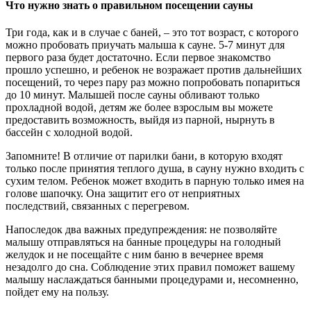
Что нужно знать о правильном посещении сауны
Три года, как и в случае с баней, – это тот возраст, с которого
можно пробовать приучать малыша к сауне. 5-7 минут для
первого раза будет достаточно. Если первое знакомство
прошло успешно, и ребенок не возражает против дальнейших
посещений, то через пару раз можно попробовать попариться
до 10 минут. Малышей после сауны обливают только
прохладной водой, детям же более взрослым вы можете
предоставить возможность, выйдя из парной, нырнуть в
бассейн с холодной водой.
Запомните! В отличие от парилки бани, в которую входят
только после принятия теплого душа, в сауну нужно входить с
сухим телом. Ребенок может входить в парную только имея на
голове шапочку. Она защитит его от неприятных
последствий, связанных с перегревом.
Напоследок два важных предупреждения: не позволяйте
малышу отправляться на банные процедуры на голодный
желудок и не посещайте с ним баню в вечернее время
незадолго до сна. Соблюдение этих правил поможет вашему
малышу наслаждаться банными процедурами и, несомненно,
пойдет ему на пользу.